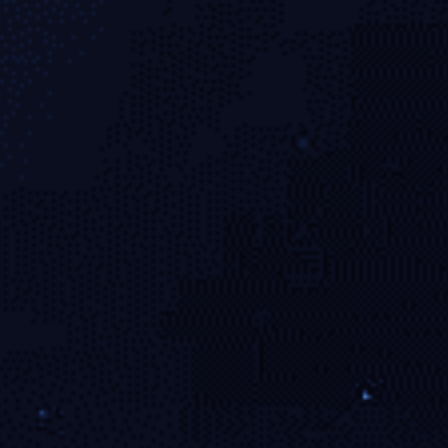
3000万欧元放
轻球员，在欧洲足球圈内逐渐崭露头角。...