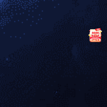
挑战与机遇。
动员及管理者角色转变的重要性，以及必须
的新格局出现，并为此奉献智慧力量！
下一篇：
本赛季五大联赛运动战进球榜揭晓