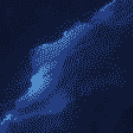
机会、新挑战，是每位成功人士持续进步的
我的重新定位与突破期望。
需要稳定团队并培养年轻人才，而没有了一
的不安定情绪，从而影响整个球队氛围。
各国之间竞争愈发激烈。如果不能及时适应
到应该加大对本土青训体系建设及职业联赛
重要性。而如何有效把握这些机遇，同时应
揭示出当今足坛全球化趋势下各国之间运动