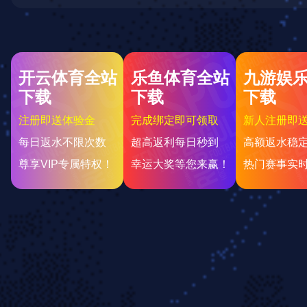
尼对意大利国家队及其未来的态度与决策
战。本文将从四个方面深入探讨这一问题
机；最后，从意大利足球发展的角度审视
1、曼奇尼的执教背景
罗贝托·曼奇尼是一位具有丰富执教经验和
国家队主帅。在他的带领下，意大利队在2
然而，在成功之后，曼奇尼也面临着越来
背景下，他最终选择离开意大利国家队，
在他的职业生涯中，曼奇尼一直以来都是
他此时转向沙特，无疑是希望通过新的环
2、沙特联赛的发展潜力