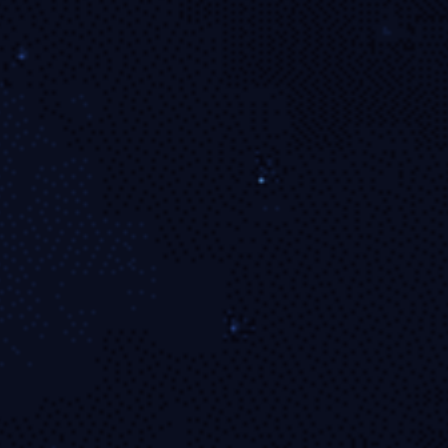
世界杯前申花主
媒体祝贺朴镇燮成功入选世界杯阵容，这...
随时愿意提供支