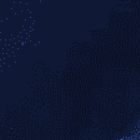
世界级球员和教练，沙特联赛正迅速成为亚
认同和普及。
投资者提供了良好的机会，也为像曼奇尼这样
的决策。
这种多样化的人才结构，为曼奇尼提供了更
，对于一个有着丰富经历且已获得诸多荣誉
化背景下的球队之中。
拓新天地，不失为一种明智之举。这不仅能