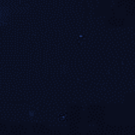
浙江ins祝贺朴镇燮参加
·乔丹、勒布朗...
近日，浙江足球俱乐部通过社交
2026-06-28
哈登关心米切尔身体状况