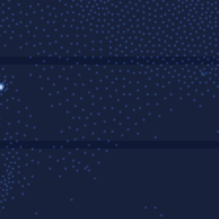
特执教已表明其对意大利的态度与决
意大利足球界掀起了不小的波澜。里维拉对此发表了直言不讳的