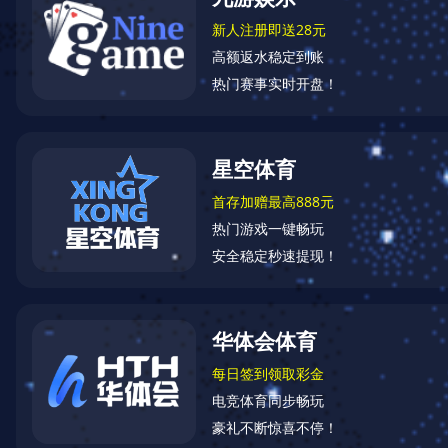
里维拉直言曼奇尼选择沙
2026-06-01 02:35
47 次阅读
首页
/
体育头条
随着曼奇尼选择执教沙特阿拉伯国家队，