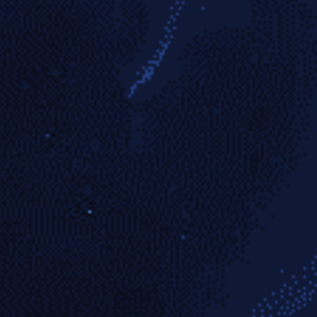
近年来，沙特阿拉伯足球联赛逐渐崭露头
洲最具竞争力的联赛之一。这种转型不仅
同时，沙特政府积极实施“2030愿景”
的顶级教练提供了施展才华的平台。在这
此外，沙特联赛还吸引了来自世界各国优
多战术上的灵活性，也能帮助他更好地进
3、曼奇尼选择背后的动
虽然表面上看似乎是对金钱利益的一种追
的教练来说，新环境、新挑战显得尤为重
其次，从个人职业发展的角度来看，在其
够帮助他进一步积累经验，还能拓宽他在