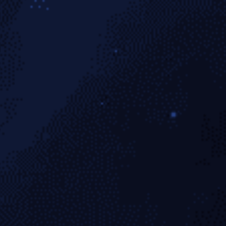
李刚仁欲加盟马竞巴黎或以
次吸引了全世界的...
李刚仁，作为一名备受瞩目的年
2026-06-26