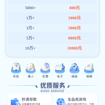
节奏，整个进攻端显得格外挣扎。尽管他依然尝试大
量出手，但命中率却严重低下，这无疑给他的自信心
带来了打击。
从技术层面来看，哈登本场比赛的投篮选择显得不够
明智。多次出手后仰跳投以及不必要的远距离三分，
都暴露了他在面对防守时决策上的失误。他缺乏以往
那种灵活多变的进攻风格，这也导致了他的得分效率
大幅下降。
心理因素同样不可忽视。在高压环境下，尤其是在关
键时刻未能发挥正常水平，会导致运动员产生更大的
心理负担。而这种心理压力往往会形成恶性循环，使
得他们在接下来的比赛中更加难以恢复状态。