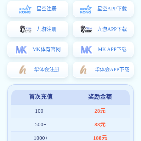
在当今的NBA赛场上，球星的表现往往直接影响球队
的战绩。最近一场比赛中，詹姆斯·哈登的低迷表现引
发了广泛关注。他在比赛中23投仅中6，总共得到了
21分，而其三分球命中率不足四成。这一表现不仅让
他个人饱受争议，也使得球队陷入困境。本文将从哈
登的状态分析、对球队的影响、外界反应及未来展望
四个方面，对这一事件进行深入探讨。
1、哈登状态分析
作为一名顶级球员，哈登近年来一直是联盟中的焦点
人物。然而，在这场比赛中，他似乎未能找到自己的