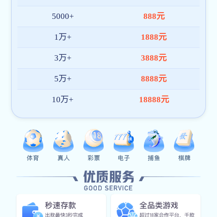
02. 服务升级
随着AOA官方版网站登录入口-AOA(中国)需求
增长，平台陆续上线直播回放、数据分析、比
分预测等功能，同时支持APP与网页双端操
作，带来更快更稳的观赛体验。
03. 国际拓展
目前aoa体育登录网站已在东南亚、欧美等区
域建立本地化团队，推动技术与服务全球落
地，打造具有国际竞争力的赛事平台品牌。