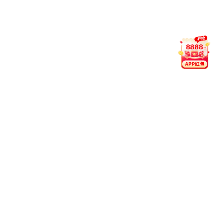
我们采用 256 位 SSL 加密、分布式服务器与多层防护策略，保
障用户信息在传输与存储过程中的安全。AOA官方版网站登录入
口-AOA(中国) 始终将隐私保护作为平台核心。
05. 客服支持时间？
平台客服全年 24 小时在线，支持中文、英文与马来语多语言服
务。无论您遇到技术问题、账户疑问，或希望了解功能详情，我
们都将即时响应。
06. 观看直播是否收费？
平台提供免费赛事直播服务，部分高峰赛事可能需完成账号登录
方可观看。aoa体育登录网站 致力于为广大体育爱好者打造一个
公开透明、便捷高效的观赛环境。