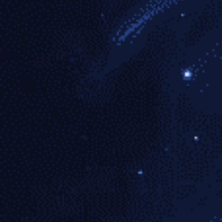
了公众对他的认可度，使他无愧于当今足
4、三人竞争背后的意义
哈兰德、凯恩与姆巴佩三人的激烈竞争，
速度、力量与技术完美结合，也让全球观
This competition also reflects the incr
and sponsorship, they elevate the prof
Sparking such fierce competition among
ultimately raising the overall quality of 
总结：
综上所述，本赛季五大联赛运动战进球榜
待。每位选手都用自己的方式诠释着足球