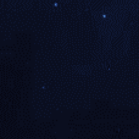
浙江ins祝贺朴镇燮参加世界杯前申花主
近日，浙江足球俱乐部通过社交媒体祝贺朴镇燮成功入
2026-06-28
格罗斯赞维尔茨表现超乎寻常感叹球队能
在当今足球界，格罗斯赞维尔茨以其超乎寻常的表现成
2026-06-06