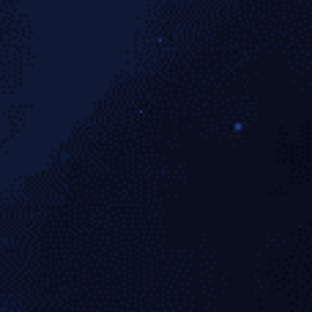
全能锋线引发关注OG与麦
单的消息，这让许...
本文将围绕“全能锋线引发关注 
2026-07-07