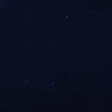
马卢达谈埃基蒂克重伤感
选世界杯阵容，这...
在职业体育的世界中，运动员的
2026-07-01
吉尔伯特警告快船阴阳合
为球队的关键人...
在近期的NBA联盟中，快船队
2026-07-26