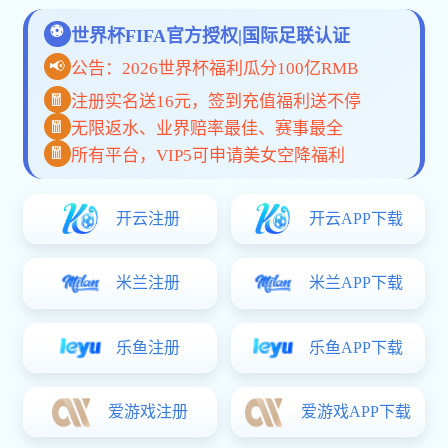
手机App
网页版
塔帅执着追求冠军无视外界批
评坚持个人战术理念
2026-05-24 02:39
57 次阅读
首页
/
体育头条