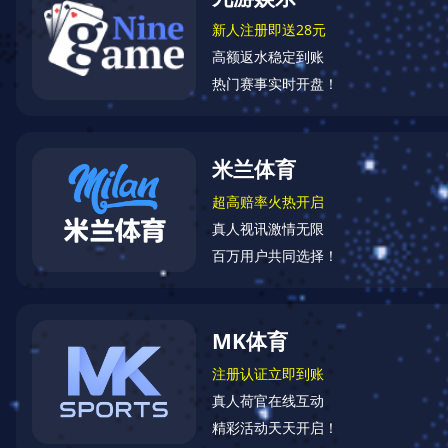
卡尼萨雷斯对皇马主席竞
2026-06-11 03:33
25 次阅读
首页
/
体育头条
本文旨在探讨卡尼萨雷斯对于皇马主席竞