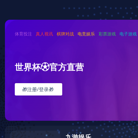
aoa体育登录网站
欢迎访问
aoa体育登录网站
，提供全面
步更新千场比