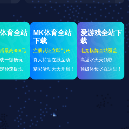
品格和稳健的策略来影响竞选局势。接着，
者对足球文化的贡献及对皇马未来发展的启
。在参与皇马主席竞选时，他发表了一系列
位能引领俱乐部走向更高峰的新主席，而不
让球迷、球员以及管理层之间形成良好的互
康的发展环境。
来自其他俱乐部的竞争还是市场变化，新主