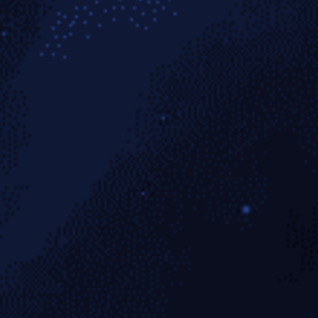
蒙哥马利展望明天比赛目
的球队，正在全力...
在即将到来的英格兰与苏格兰足
2026-06-27