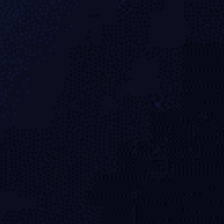
标期待英格兰与
球比赛中，蒙哥马利作为球队的重要成...