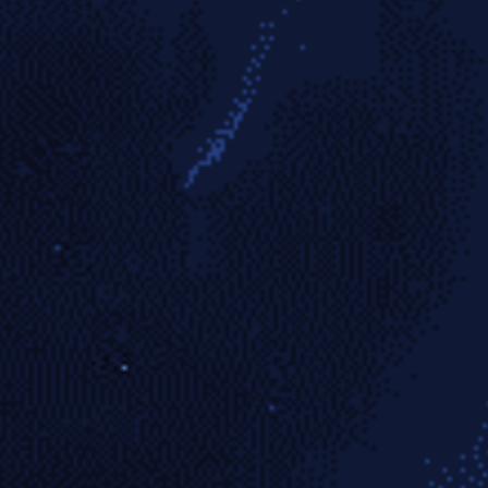
2、里克尔梅展现风范
作为阿根廷著名中场，里克尔梅以其优雅
运动员，更是一名具有深厚思想深度的人
里克尔梅还积极参与到各种社交活动中，
音转化为推动改革的重要力量。因此，在
同时，他也展示出了自己在战术方面独到
马未来的一种长远布局。他所展现出的优
3、两位巨星价值观碰撞
卡尼萨雷斯与里克尔梅虽然都曾是各自领
设来增强球队竞争力；而后者则强调的是
互动关系，一方面促进了思想交流，另一
此外，这种价值观上的碰撞也折射出当今